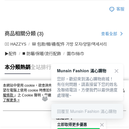
客服
商品相關分類 (3)
查看全部
🐕‍🦺 HAZZYS
🎒 包款/帽/襪/配件 가방 모자/양말/액세서리
▶配件
◼️ 防曬/保暖/流行配飾
圍巾/絲巾
本分類熱銷
全站排行
Munsin Fashion 滿心購物
您好，歡迎來到滿心購物商城！
有任何問題，請直接留下您的姓名
本網站中使用 cookie，欲查詢有關本網站使用 cookie 方式之詳情，及若您不希
及聯絡電話，方便我們以最快速度
熱門標籤
望在電腦上使用 cookie 時應如何變更電腦的 cookie 設定，請參閱本網站「
隱私
處理喔~
權條款
」之 Cookie 聲明。您繼續使用本網站即表示您同意本公司得按本網站使
用條款之 Cookie 聲明使用 cookie。
了解更多 >
回覆至 Munsin Fashion 滿心購物
我知道了
立即取得更多優惠