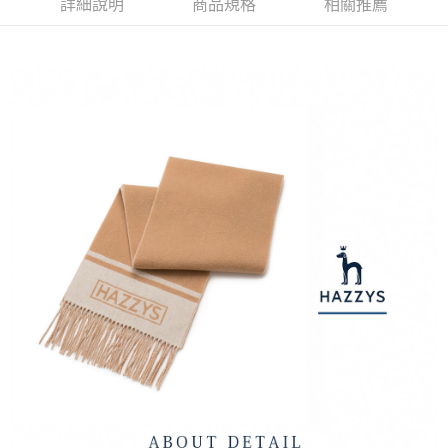
1.本服務由台灣大哥大提供，台灣大哥大用戶可立即使用無須另外申請。
詳細說明
商品規格
相關推薦
2.付款方式選擇「大哥付你分期」，訂單成立後會自動跳轉到大哥付的交易
相關說明
流程，驗證手機門號後，選擇欲分期的期數、繳款截止日，確認付款後即完
【關於「AFTEE先享後付」】
成交易。
ATM付款
AFTEE先享後付是「在收到商品之後才付款」的支付方式。 讓您購物簡單
3.實際核准額度、可分期數及費用金額請依後續交易確認頁面所載為準。
便利好安心！
4.訂單成立30分鐘內，如未前往確認交易或遇審核未通過，訂單將自動取
１．簡單：不需註冊會員、不需綁卡、不需儲值。
運送方式
消。如遇「轉專審核」未通過狀況，表示未達大哥付你分期系統評分，恕無
２．便利：只要手機號碼，簡訊認證，即可結帳。
法說明評估內容。
３．安心：先確認商品／服務後，再付款。
全家取貨付款
【繳款方式說明】
1.分期款項不併入電信帳單，「大哥付你分期」於每月結算日後寄送繳費提
免運費
【「AFTEE先享後付」結帳流程】
醒簡訊。
１．於結帳方式選擇「AFTEE先享後付」後，將跳轉至「AFTEE先享後付」
2.透過簡訊連結打開帳單後，可選擇「超商條碼／台灣大直營門市／銀行轉
付款後全家取貨
結帳頁面，進行簡訊認證並確認金額後，即可完成結帳。
帳／街口支付／iPASS MONEY」等通路繳費。
２．訂單成立數日內，您將收到繳費通知簡訊。
免運費
３．收到繳費通知簡訊後14天內，點擊此簡訊中的連結，可透過四大超商／
【注意事項】
ATM／網路銀行／等多元方式進行付款，方視為交易完成。
萊爾富取貨付款
1.本服務係由「台灣大哥大股份有限公司」（以下簡稱本公司）所提供，讓
※ 請注意：結帳手續完成當下不需立刻繳費，但若您需要取消訂單，請聯絡
用戶於交易時，得透過本服務購買商品或服務，並由商店將買賣／分期付款
免運費
購買商品的店家。未經商家同意取消之訂單仍視為有效，需透過AFTEE先享
買賣價金債權讓與本公司後，依約使用本公司帳單繳交帳款。
後付繳納相關費用。
2.基於同意付款使用「大哥付你分期」之契約關係目的，商店將以您的個人
付款後萊爾富取貨
※ 交易是否成功請以「AFTEE先享後付 」之結帳頁面顯示為準，若有關於
資料（包含姓名、電話或地址）提供予台灣大哥大進項蒐集、處理及利用，
是否繳費成功／繳費後需取消欲退款等相關疑問，請聯繫「AFTEE先享後付
免運費
由本公司與您本人進行分期帳單所需資料之確認、核對及更正。
客戶支援中心」
https://netprotections.freshdesk.com/support/home
3.完整用戶服務條款，請詳閱以下連結：
https://oppay.tw/userRule
7-11取貨付款
【注意事項】
１．透過由恩沛科技股份有限公司提供之「AFTEE先享後付」服務完成之交
免運費
易，需依本服務之必要範圍內提供個人資料，並將交易相關給付款項請求債