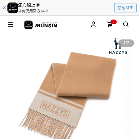
滿心線上購
開啟APP
立刻使用官方APP
0
1
/
2