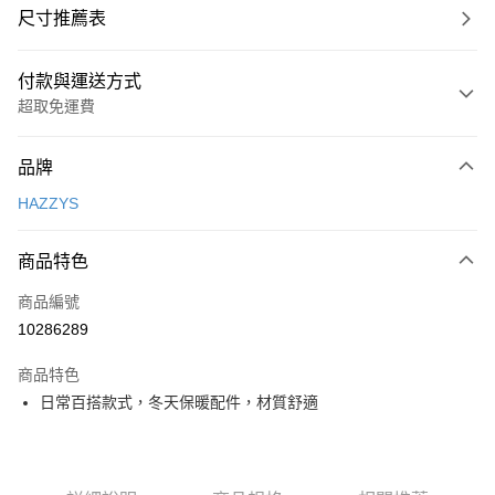
尺寸推薦表
付款與運送方式
超取免運費
付款方式
品牌
信用卡一次付款
HAZZYS
超商取貨付款
商品特色
LINE Pay
商品編號
Apple Pay
10286289
街口支付
商品特色
悠遊付
日常百搭款式，冬天保暖配件，材質舒適
大哥付你分期
相關說明
【大哥付你分期使用說明】
AFTEE先享後付