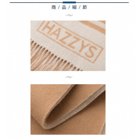
權轉讓予恩沛科技股份有限公司。
付款後7-11取貨
２．關於個人資料處理事宜，請瀏覽以下網址：
免運費
https://aftee.tw/terms/#terms3
３．未成年的使用者請事先徵得法定代理人或監護人之同意方可使用
宅配
「AFTEE先享後付」，若未經同意申辦者引起之損失，本公司不負相關責
任。
免運費
４．使用「AFTEE先享後付」時，將依據個別帳號之用戶狀況，依本公司即
時審查核予不同之上限額度；若仍有額度不足之情形，本公司將視審查結果
離島宅配
請求用戶進行身份認證。
免運費
５．嚴禁一人註冊多個帳號或使用他人資訊註冊。若發現惡意使用之情形，
恩沛科技股份有限公司將有權停止該用戶之使用額度並採取法律行動。