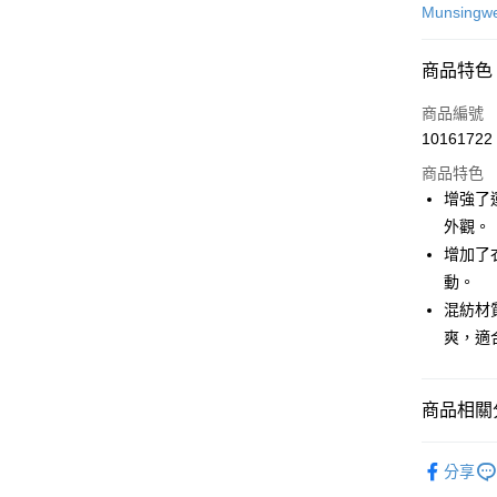
信用卡一
Munsingw
超商取貨
商品特色
LINE Pay
商品編號
Apple Pay
10161722
商品特色
街口支付
增強了
悠遊付
外觀。
增加了
大哥付你
動。
相關說明
【大哥付
混紡材
AFTEE先
1.本服務
爽，適
2.付款方
相關說明
流程，驗
【關於「A
ATM付款
完成交易
AFTEE
3.實際核
商品相關分
便利好安
4.訂單成
１．簡單
消。如遇
２．便利
💎 Munsin
運送方式
無法說明
３．安心
分享
【繳款方
▶男裝