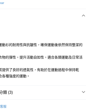
次付款
ear
付款
運動衫的耐用性與抗皺性，確保運動後依然保持整潔的
衣物的彈性，提升活動自如性，適合各類運動及日常活
分期
你分期使用說明】
質提供了良好的透氣性，有助於在運動過程中保持乾
享後付
由台灣大哥大提供，台灣大哥大用戶可立即使用無須另外申請。
合各種強度的運動。
式選擇「大哥付你分期」，訂單成立後會自動跳轉到大哥付的交易
證手機門號後，選擇欲分期的期數、繳款截止日，確認付款後即
FTEE先享後付」】
。
先享後付是「在收到商品之後才付款」的支付方式。 讓您購物簡單
准額度、可分期數及費用金額請依後續交易確認頁面所載為準。
類 (3)
心！
立30分鐘內，如未前往確認交易或遇審核未通過，訂單將自動取
：不需註冊會員、不需綁卡、不需儲值。
「轉專審核」未通過狀況，表示未達大哥付你分期系統評分，恕
：只要手機號碼，簡訊認證，即可結帳。
gwear
男款 | 長袖上衣
評估內容。
：先確認商品／服務後，再付款。
客服
式說明】
上衣
長袖T恤