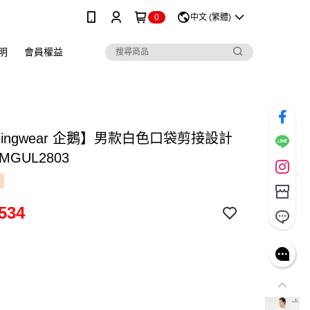
0
中文 (繁體)
明
會員權益
singwear 企鵝】男款白色口袋剪接設計
MGUL2803
534