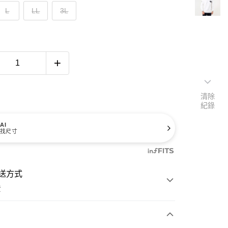
L
LL
3L
清除
紀錄
AI
找尺寸
送方式
費