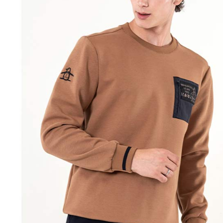
離島宅配
５．嚴禁
免運費
形，恩沛
動。