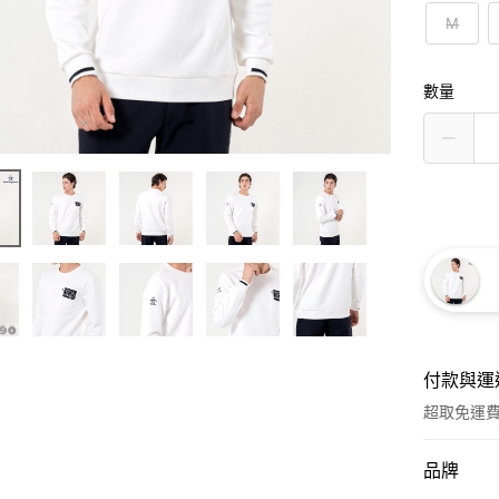
M
數量
付款與運
超取免運
付款方式
品牌