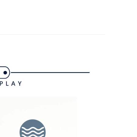
付款
項不併入電信帳單，「大哥付你分期」於每月結算日後寄送繳費提
EE先享後付」結帳流程】
gwear
🔥OUTLET特價商品專區5折起
秋冬款式
方式選擇「AFTEE先享後付」後，將跳轉至「AFTEE先享後
訊連結打開帳單後，可選擇「超商條碼／台灣大直營門市／銀行轉
頁面，進行簡訊認證並確認金額後，即可完成結帳。
付／iPASS MONEY」等通路繳費。
家取貨
成立數日內，您將收到繳費通知簡訊。
費通知簡訊後14天內，點擊此簡訊中的連結，可透過四大超商
項】
網路銀行／等多元方式進行付款，方視為交易完成。
係由「台灣大哥大股份有限公司」（以下簡稱本公司）所提供，讓
：結帳手續完成當下不需立刻繳費，但若您需要取消訂單，請聯
貨付款
易時，得透過本服務購買商品或服務，並由商店將買賣／分期付
的店家。未經商家同意取消之訂單仍視為有效，需透過AFTEE
金債權讓與本公司後，依約使用本公司帳單繳交帳款。
繳納相關費用。
意付款使用「大哥付你分期」之契約關係目的，商店將以您的個人
否成功請以「AFTEE先享後付 」之結帳頁面顯示為準，若有關於
含姓名、電話或地址）提供予台灣大哥大進項蒐集、處理及利
功／繳費後需取消欲退款等相關疑問，請聯繫「AFTEE先享後
爾富取貨
公司與您本人進行分期帳單所需資料之確認、核對及更正。
援中心」
https://netprotections.freshdesk.com/support/home
戶服務條款，請詳閱以下連結：
https://oppay.tw/userRule
項】
付款
恩沛科技股份有限公司提供之「AFTEE先享後付」服務完成之
依本服務之必要範圍內提供個人資料，並將交易相關給付款項請
讓予恩沛科技股份有限公司。
個人資料處理事宜，請瀏覽以下網址：
1取貨
ee.tw/terms/#terms3
年的使用者請事先徵得法定代理人或監護人之同意方可使用
E先享後付」，若未經同意申辦者引起之損失，本公司不負相關責
AFTEE先享後付」時，將依據個別帳號之用戶狀況，依本公司
核予不同之上限額度；若仍有額度不足之情形，本公司將視審查
用戶進行身份認證。