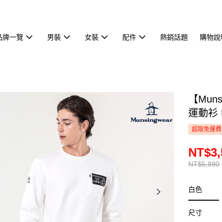
品牌一覽
男裝
女裝
配件
熱銷話題
購物說
【Mun
運動衫 
超取免運費
NT$3,
NT$5,890
白色
尺寸