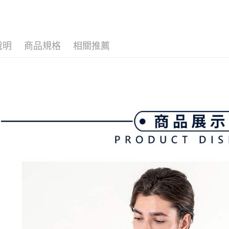
全家取貨
1.分期款
【「AFT
💎 Munsin
醒簡訊。
免運費
１．於結帳
2.透過簡
男款服飾
付」結帳
帳／街口支
付款後全
２．訂單
３．收到繳
說明
商品規格
相關推薦
免運費
【注意事
／ATM／
1.本服務
※ 請注意
萊爾富取
用戶於交
絡購買商品
款買賣價
先享後付
免運費
2.基於同
※ 交易是
資料（包
是否繳費成
付款後萊
用，由本
付客戶支
免運費
3.完整用
【注意事
7-11取貨
１．透過由
交易，需
免運費
求債權轉
２．關於
付款後7-1
https://aft
免運費
３．未成
「AFTE
宅配
任。
４．使用「
免運費
即時審查
結果請求