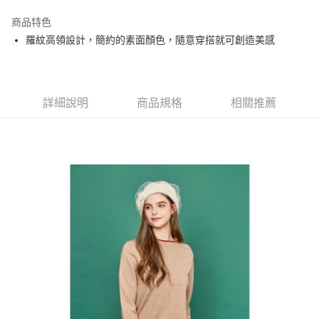
街口支付
商品特色
悠遊付
羅紋高領設計，簡約的素面顏色，隨意穿搭就可創造美感
大哥付你分期
相關說明
【大哥付你分期使用說明】
AFTEE先享後付
1.本服務由台灣大哥大提供，台灣大哥大用戶可立即使用無須另外申請。
詳細說明
商品規格
相關推薦
2.付款方式選擇「大哥付你分期」，訂單成立後會自動跳轉到大哥付的交易
相關說明
流程，驗證手機門號後，選擇欲分期的期數、繳款截止日，確認付款後即完
【關於「AFTEE先享後付」】
成交易。
ATM付款
AFTEE先享後付是「在收到商品之後才付款」的支付方式。 讓您購物簡單
3.實際核准額度、可分期數及費用金額請依後續交易確認頁面所載為準。
便利好安心！
4.訂單成立30分鐘內，如未前往確認交易或遇審核未通過，訂單將自動取
１．簡單：不需註冊會員、不需綁卡、不需儲值。
運送方式
消。如遇「轉專審核」未通過狀況，表示未達大哥付你分期系統評分，恕無
２．便利：只要手機號碼，簡訊認證，即可結帳。
法說明評估內容。
３．安心：先確認商品／服務後，再付款。
全家取貨付款
【繳款方式說明】
1.分期款項不併入電信帳單，「大哥付你分期」於每月結算日後寄送繳費提
免運費
【「AFTEE先享後付」結帳流程】
醒簡訊。
１．於結帳方式選擇「AFTEE先享後付」後，將跳轉至「AFTEE先享後付」
2.透過簡訊連結打開帳單後，可選擇「超商條碼／台灣大直營門市／銀行轉
付款後全家取貨
結帳頁面，進行簡訊認證並確認金額後，即可完成結帳。
帳／街口支付／iPASS MONEY」等通路繳費。
２．訂單成立數日內，您將收到繳費通知簡訊。
免運費
３．收到繳費通知簡訊後14天內，點擊此簡訊中的連結，可透過四大超商／
【注意事項】
ATM／網路銀行／等多元方式進行付款，方視為交易完成。
萊爾富取貨付款
1.本服務係由「台灣大哥大股份有限公司」（以下簡稱本公司）所提供，讓
※ 請注意：結帳手續完成當下不需立刻繳費，但若您需要取消訂單，請聯絡
用戶於交易時，得透過本服務購買商品或服務，並由商店將買賣／分期付款
免運費
購買商品的店家。未經商家同意取消之訂單仍視為有效，需透過AFTEE先享