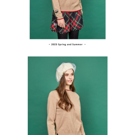
買賣價金債權讓與本公司後，依約使用本公司帳單繳交帳款。
後付繳納相關費用。
2.基於同意付款使用「大哥付你分期」之契約關係目的，商店將以您的個人
付款後萊爾富取貨
※ 交易是否成功請以「AFTEE先享後付 」之結帳頁面顯示為準，若有關於
資料（包含姓名、電話或地址）提供予台灣大哥大進項蒐集、處理及利用，
是否繳費成功／繳費後需取消欲退款等相關疑問，請聯繫「AFTEE先享後付
免運費
由本公司與您本人進行分期帳單所需資料之確認、核對及更正。
客戶支援中心」
https://netprotections.freshdesk.com/support/home
3.完整用戶服務條款，請詳閱以下連結：
https://oppay.tw/userRule
7-11取貨付款
【注意事項】
１．透過由恩沛科技股份有限公司提供之「AFTEE先享後付」服務完成之交
免運費
易，需依本服務之必要範圍內提供個人資料，並將交易相關給付款項請求債
權轉讓予恩沛科技股份有限公司。
付款後7-11取貨
２．關於個人資料處理事宜，請瀏覽以下網址：
免運費
https://aftee.tw/terms/#terms3
３．未成年的使用者請事先徵得法定代理人或監護人之同意方可使用
宅配
「AFTEE先享後付」，若未經同意申辦者引起之損失，本公司不負相關責
任。
免運費
４．使用「AFTEE先享後付」時，將依據個別帳號之用戶狀況，依本公司即
時審查核予不同之上限額度；若仍有額度不足之情形，本公司將視審查結果
離島宅配
請求用戶進行身份認證。
免運費
５．嚴禁一人註冊多個帳號或使用他人資訊註冊。若發現惡意使用之情形，
恩沛科技股份有限公司將有權停止該用戶之使用額度並採取法律行動。