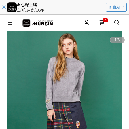
滿心線上購
開啟APP
立刻使用官方APP
0
1
/
3