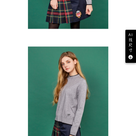
AI
找
尺
寸