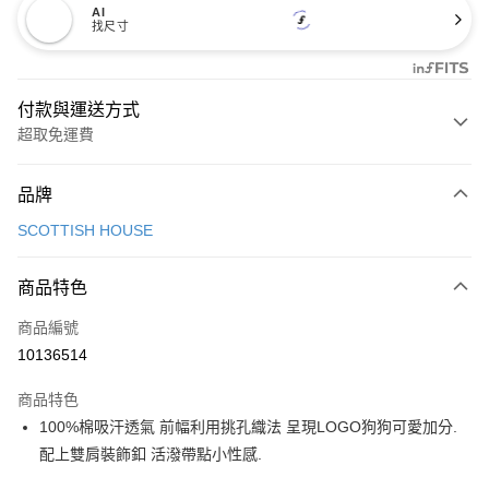
AI
找尺寸
付款與運送方式
超取免運費
付款方式
品牌
信用卡一次付款
SCOTTISH HOUSE
超商取貨付款
商品特色
LINE Pay
商品編號
Apple Pay
10136514
街口支付
商品特色
悠遊付
100%棉吸汗透氣 前幅利用挑孔織法 呈現LOGO狗狗可愛加分.
大哥付你分期
配上雙肩裝飾釦 活潑帶點小性感.
相關說明