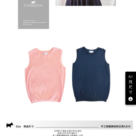
AI
找
尺
寸