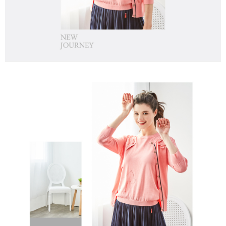
１．透過由恩沛科技股份有限公司提供之「AFTEE先享後付」服務完成之交
免運費
易，需依本服務之必要範圍內提供個人資料，並將交易相關給付款項請求債
權轉讓予恩沛科技股份有限公司。
付款後7-11取貨
２．關於個人資料處理事宜，請瀏覽以下網址：
免運費
https://aftee.tw/terms/#terms3
３．未成年的使用者請事先徵得法定代理人或監護人之同意方可使用
宅配
「AFTEE先享後付」，若未經同意申辦者引起之損失，本公司不負相關責
任。
免運費
４．使用「AFTEE先享後付」時，將依據個別帳號之用戶狀況，依本公司即
時審查核予不同之上限額度；若仍有額度不足之情形，本公司將視審查結果
離島宅配
請求用戶進行身份認證。
免運費
５．嚴禁一人註冊多個帳號或使用他人資訊註冊。若發現惡意使用之情形，
恩沛科技股份有限公司將有權停止該用戶之使用額度並採取法律行動。