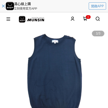
滿心線上購
開啟APP
立刻使用官方APP
0
1
/
3