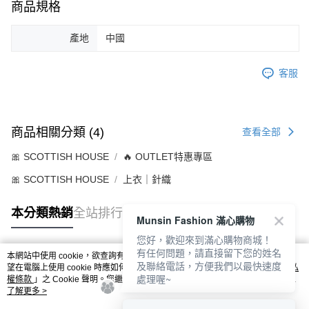
商品規格
產地
中國
客服
商品相關分類 (4)
查看全部
🎀 SCOTTISH HOUSE
🔥 OUTLET特惠專區
🎀 SCOTTISH HOUSE
上衣｜針織
本分類熱銷
全站排行
Munsin Fashion 滿心購物
您好，歡迎來到滿心購物商城！
有任何問題，請直接留下您的姓名
本網站中使用 cookie，欲查詢有關本網站使用 cookie 方式之詳情，及若您不希
及聯絡電話，方便我們以最快速度
熱門標籤
望在電腦上使用 cookie 時應如何變更電腦的 cookie 設定，請參閱本網站「
隱私
處理喔~
權條款
」之 Cookie 聲明。您繼續使用本網站即表示您同意本公司得按本網站使
用條款之 Cookie 聲明使用 cookie。
了解更多 >