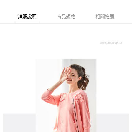
【大哥付你分期使用說明】
AFTEE先享後付
1.本服務由台灣大哥大提供，台灣大哥大用戶可立即使用無須另外申請。
2.付款方式選擇「大哥付你分期」，訂單成立後會自動跳轉到大哥付的交易
相關說明
詳細說明
商品規格
相關推薦
流程，驗證手機門號後，選擇欲分期的期數、繳款截止日，確認付款後即完
【關於「AFTEE先享後付」】
成交易。
ATM付款
AFTEE先享後付是「在收到商品之後才付款」的支付方式。 讓您購物簡單
3.實際核准額度、可分期數及費用金額請依後續交易確認頁面所載為準。
便利好安心！
4.訂單成立30分鐘內，如未前往確認交易或遇審核未通過，訂單將自動取
１．簡單：不需註冊會員、不需綁卡、不需儲值。
運送方式
消。如遇「轉專審核」未通過狀況，表示未達大哥付你分期系統評分，恕無
２．便利：只要手機號碼，簡訊認證，即可結帳。
法說明評估內容。
３．安心：先確認商品／服務後，再付款。
全家取貨付款
【繳款方式說明】
1.分期款項不併入電信帳單，「大哥付你分期」於每月結算日後寄送繳費提
免運費
【「AFTEE先享後付」結帳流程】
醒簡訊。
１．於結帳方式選擇「AFTEE先享後付」後，將跳轉至「AFTEE先享後付」
2.透過簡訊連結打開帳單後，可選擇「超商條碼／台灣大直營門市／銀行轉
付款後全家取貨
結帳頁面，進行簡訊認證並確認金額後，即可完成結帳。
帳／街口支付／iPASS MONEY」等通路繳費。
２．訂單成立數日內，您將收到繳費通知簡訊。
免運費
３．收到繳費通知簡訊後14天內，點擊此簡訊中的連結，可透過四大超商／
【注意事項】
ATM／網路銀行／等多元方式進行付款，方視為交易完成。
萊爾富取貨付款
1.本服務係由「台灣大哥大股份有限公司」（以下簡稱本公司）所提供，讓
※ 請注意：結帳手續完成當下不需立刻繳費，但若您需要取消訂單，請聯絡
用戶於交易時，得透過本服務購買商品或服務，並由商店將買賣／分期付款
免運費
購買商品的店家。未經商家同意取消之訂單仍視為有效，需透過AFTEE先享
買賣價金債權讓與本公司後，依約使用本公司帳單繳交帳款。
後付繳納相關費用。
2.基於同意付款使用「大哥付你分期」之契約關係目的，商店將以您的個人
付款後萊爾富取貨
※ 交易是否成功請以「AFTEE先享後付 」之結帳頁面顯示為準，若有關於
資料（包含姓名、電話或地址）提供予台灣大哥大進項蒐集、處理及利用，
是否繳費成功／繳費後需取消欲退款等相關疑問，請聯繫「AFTEE先享後付
免運費
由本公司與您本人進行分期帳單所需資料之確認、核對及更正。
客戶支援中心」
https://netprotections.freshdesk.com/support/home
3.完整用戶服務條款，請詳閱以下連結：
https://oppay.tw/userRule
7-11取貨付款
【注意事項】